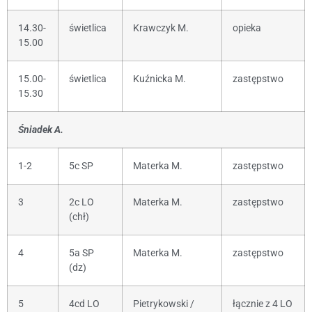
14.30-
świetlica
Krawczyk M.
opieka
15.00
15.00-
świetlica
Kuźnicka M.
zastępstwo
15.30
Śniadek A.
1-2
5c SP
Materka M.
zastępstwo
3
2c LO
Materka M.
zastępstwo
(chł)
4
5a SP
Materka M.
zastępstwo
(dz)
5
4cd LO
Pietrykowski /
łącznie z 4 LO