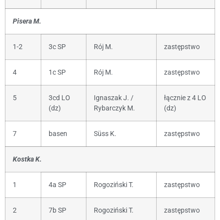
Pisera M.
1-2
3c SP
Rój M.
zastępstwo
4
1c SP
Rój M.
zastępstwo
5
3cd LO
Ignaszak J. /
łącznie z 4 LO
(dz)
Rybarczyk M.
(dz)
7
basen
Süss K.
zastępstwo
Kostka K.
1
4a SP
Rogoziński T.
zastępstwo
2
7b SP
Rogoziński T.
zastępstwo