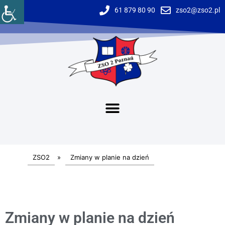
61 879 80 90
zso2@zso2.pl
ZSO2
»
Zmiany w planie na dzień
Zmiany w planie na dzień