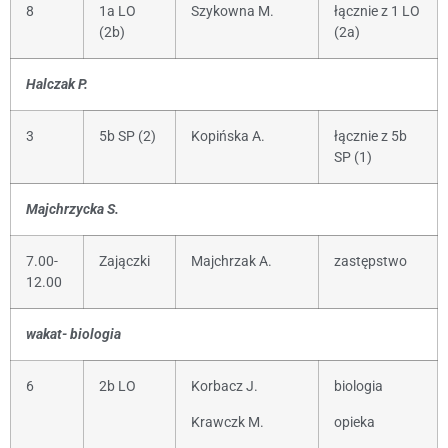
8
1a LO
Szykowna M.
łącznie z 1 LO
(2b)
(2a)
Halczak P.
3
5b SP (2)
Kopińska A.
łącznie z 5b
SP (1)
Majchrzycka S.
7.00-
Zajączki
Majchrzak A.
zastępstwo
12.00
wakat- biologia
6
2b LO
Korbacz J.
biologia
Krawczk M.
opieka