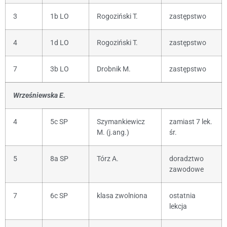
3
1b LO
Rogoziński T.
zastępstwo
4
1d LO
Rogoziński T.
zastępstwo
7
3b LO
Drobnik M.
zastępstwo
Wrześniewska E.
4
5c SP
Szymankiewicz
zamiast 7 lek.
M. (j.ang.)
śr.
5
8a SP
Tórz A.
doradztwo
zawodowe
7
6c SP
klasa zwolniona
ostatnia
lekcja