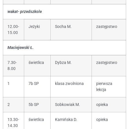
wakat- przedszkole
12.00-
Jeżyki
Socha M.
zastępstwo
15.00
Maciejewski Ł.
7.30-
świetlica
Dybza M.
zastępstwo
8.00
1
7b SP
klasa zwolniona
pierwsza
lekcja
2
5b SP
Sobkowiak M.
opieka
13.30-
świetlica
Kamińska D.
opieka
14.30