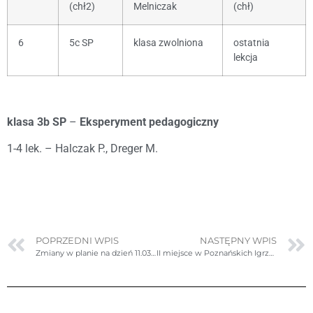
(chł2)
Melniczak
(chł)
6
5c SP
klasa zwolniona
ostatnia
lekcja
klasa 3b SP
–
Eksperyment pedagogiczny
1-4 lek. – Halczak P., Dreger M.
POPRZEDNI WPIS
NASTĘPNY WPIS
Zmiany w planie na dzień 11.03.2024r. (poniedziałek)
II miejsce w Poznańskich Igrzyskach Młodzieży Szkolnej