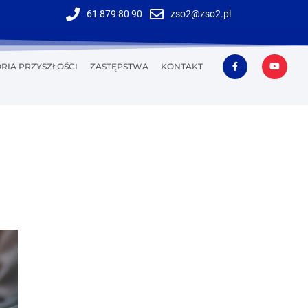
61 879 80 90
zso2@zso2.pl
RIA PRZYSZŁOŚCI
ZASTĘPSTWA
KONTAKT