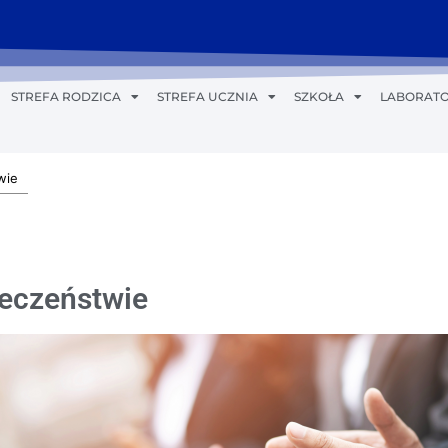
STREFA RODZICA
STREFA UCZNIA
SZKOŁA
LABORATO
wie
łeczeństwie