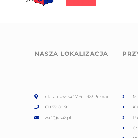
NASZA LOKALIZACJA
PRZ
ul. Tarnowska 27, 61 - 323 Poznań
Mi
61 879 80 90
Ku
zso2@zso2.pl
Po
Ce