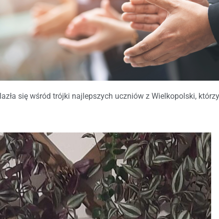
zła się wśród trójki najlepszych uczniów z Wielkopolski, któr