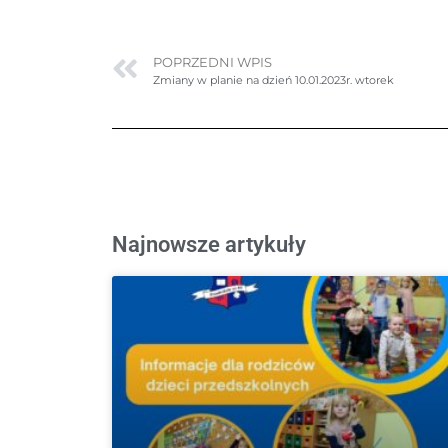
POPRZEDNI WPIS
Zmiany w planie na dzień 10.01.2023r. wtorek
Najnowsze artykuły