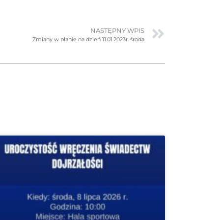
NASTĘPNY WPIS
Zmiany w planie na dzień 11.01.2023r. środa