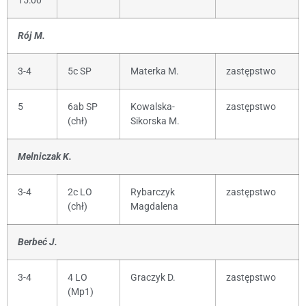
15:00
Rój M.
3-4
5c SP
Materka M.
zastępstwo
5
6ab SP
Kowalska-
zastępstwo
(chł)
Sikorska M.
Melniczak K.
3-4
2c LO
Rybarczyk
zastępstwo
(chł)
Magdalena
Berbeć J.
3-4
4 LO
Graczyk D.
zastępstwo
(Mp1)