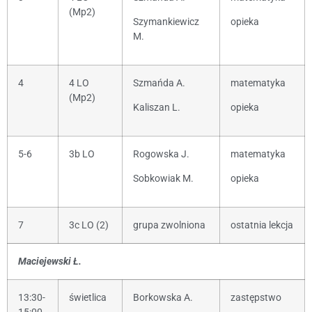
(Mp2)
Szymankiewicz
opieka
M.
4
4 LO
Szmańda A.
matematyka
(Mp2)
Kaliszan L.
opieka
5-6
3b LO
Rogowska J.
matematyka
Sobkowiak M.
opieka
7
3c LO (2)
grupa zwolniona
ostatnia lekcja
Maciejewski Ł.
13:30-
świetlica
Borkowska A.
zastępstwo