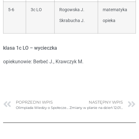
5-6
3c LO
Rogowska J.
matematyka
Skrabucha J.
opieka
klasa 1c LO – wycieczka
opiekunowie: Berbeć J., Krawczyk M.
POPRZEDNI WPIS
NASTĘPNY WPIS
Olimpiada Wiedzy o Społeczeństwie
Zmiany w planie na dzień 12.01.2023r. czwartek