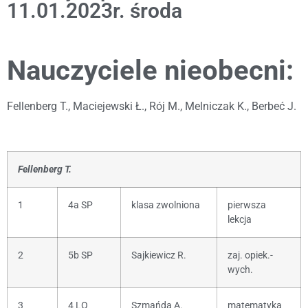
11.01.2023r. środa
Nauczyciele nieobecni:
Fellenberg T., Maciejewski Ł., Rój M., Melniczak K., Berbeć J.
Fellenberg T.
1
4a SP
klasa zwolniona
pierwsza
lekcja
2
5b SP
Sajkiewicz R.
zaj. opiek.-
wych.
3
4 LO
Szmańda A.
matematyka