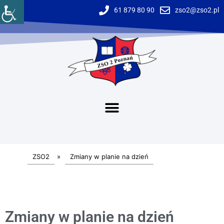
61 879 80 90
zso2@zso2.pl
ZSO2
»
Zmiany w planie na dzień
Zmiany w planie na dzień