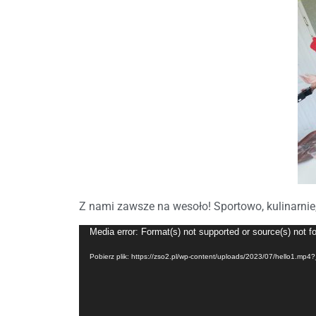
Z nami zawsze na wesoło! Sportowo, kulinarnie,
Odtwarzacz
Media error: Format(s) not supported or source(s) not f
video
Pobierz plik: https://zso2.pl/wp-content/uploads/2023/07/hello1.mp4