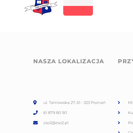
NASZA LOKALIZACJA
PRZ
ul. Tarnowska 27, 61 - 323 Poznań
Mi
61 879 80 90
Ku
zso2@zso2.pl
Po
Ce