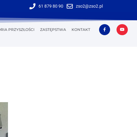
61 879 80 90
zso2@zso2.pl
RIA PRZYSZŁOŚCI
ZASTĘPSTWA
KONTAKT