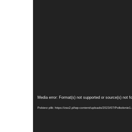
Odtwarzacz
Media error: Format(s) not supported or source(s) not f
video
Pobierz plik: https://zso2.pl/wp-content/uploads/2023/07/Polkolonie