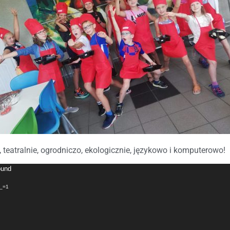
 teatralnie, ogrodniczo, ekologicznie, językowo i komputerowo!
ound
?_=1