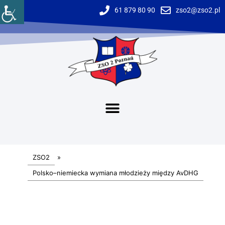
61 879 80 90
zso2@zso2.pl
ZSO2
»
Polsko–niemiecka wymiana młodzieży między AvDHG