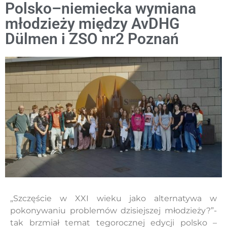
Polsko–niemiecka wymiana
młodzieży między AvDHG
Dülmen i ZSO nr2 Poznań
„Szczęście w XXI wieku jako alternatywa w
pokonywaniu problemów dzisiejszej młodzieży?”-
tak brzmiał temat tegorocznej edycji polsko –