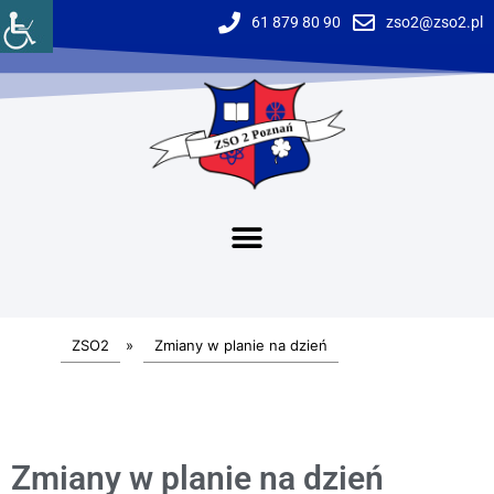
61 879 80 90
zso2@zso2.pl
ZSO2
»
Zmiany w planie na dzień
Zmiany w planie na dzień