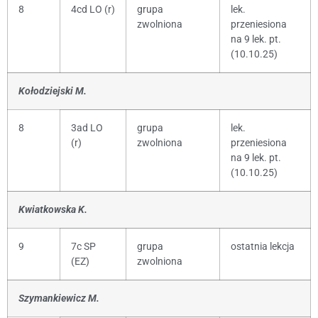
8
4cd LO (r)
grupa
lek.
zwolniona
przeniesiona
na 9 lek. pt.
(10.10.25)
Kołodziejski M.
8
3ad LO
grupa
lek.
(r)
zwolniona
przeniesiona
na 9 lek. pt.
(10.10.25)
Kwiatkowska K.
9
7c SP
grupa
ostatnia lekcja
(EZ)
zwolniona
Szymankiewicz M.