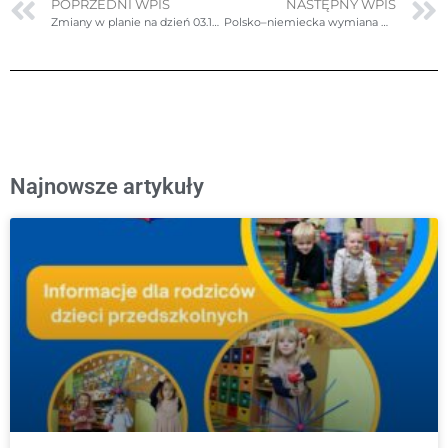
POPRZEDNI WPIS
NASTĘPNY WPIS
Zmiany w planie na dzień 03.10.2025r. (piątek)
Polsko–niemiecka wymiana młodzieży między AvDHG Dülmen i ZSO nr2 Poznań
Najnowsze artykuły