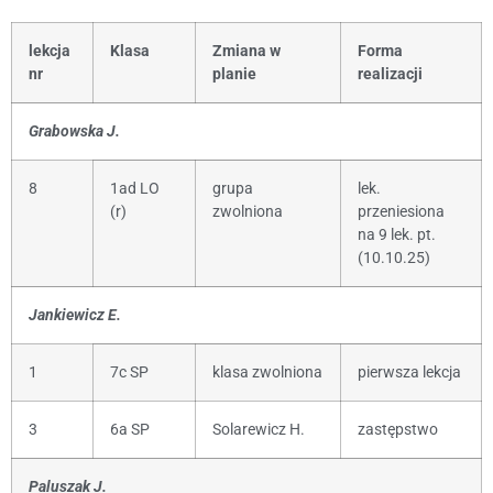
lekcja
Klasa
Zmiana w
Forma
nr
planie
realizacji
Grabowska J.
8
1ad LO
grupa
lek.
(r)
zwolniona
przeniesiona
na 9 lek. pt.
(10.10.25)
Jankiewicz E.
1
7c SP
klasa zwolniona
pierwsza lekcja
3
6a SP
Solarewicz H.
zastępstwo
Paluszak J.