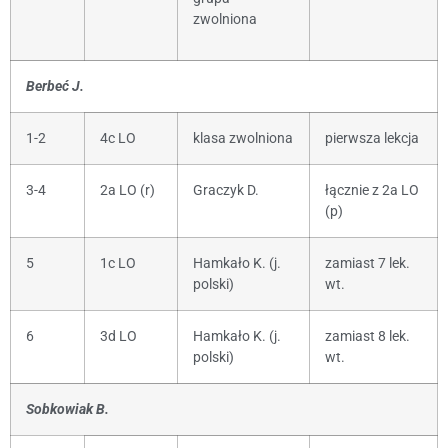
zwolniona
Berbeć J.
1-2
4c LO
klasa zwolniona
pierwsza lekcja
3-4
2a LO (r)
Graczyk D.
łącznie z 2a LO
(p)
5
1c LO
Hamkało K. (j.
zamiast 7 lek.
polski)
wt.
6
3d LO
Hamkało K. (j.
zamiast 8 lek.
polski)
wt.
Sobkowiak B.