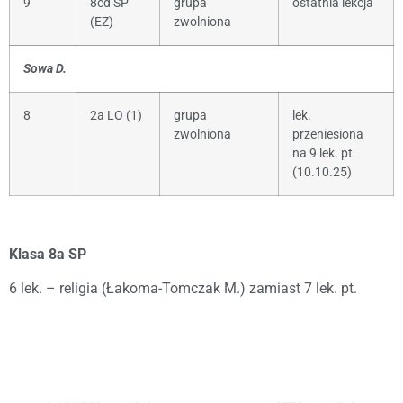
9
8cd SP
grupa
ostatnia lekcja
(EZ)
zwolniona
Sowa D.
8
2a LO (1)
grupa
lek.
zwolniona
przeniesiona
na 9 lek. pt.
(10.10.25)
Klasa 8a SP
6 lek. – religia (Łakoma-Tomczak M.) zamiast 7 lek. pt.