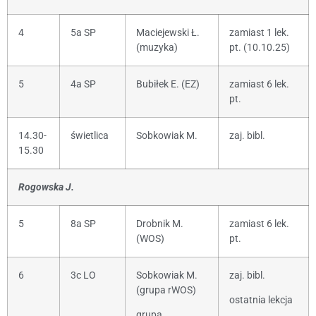
4
5a SP
Maciejewski Ł.
zamiast 1 lek.
(muzyka)
pt. (10.10.25)
5
4a SP
Bubiłek E. (EZ)
zamiast 6 lek.
pt.
14.30-
świetlica
Sobkowiak M.
zaj. bibl.
15.30
Rogowska J.
5
8a SP
Drobnik M.
zamiast 6 lek.
(WOS)
pt.
6
3c LO
Sobkowiak M.
zaj. bibl.
(grupa rWOS)
ostatnia lekcja
grupa