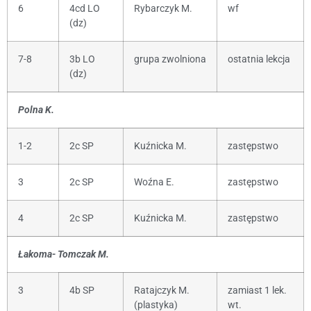
6
4cd LO
Rybarczyk M.
wf
(dz)
7-8
3b LO
grupa zwolniona
ostatnia lekcja
(dz)
Polna K.
1-2
2c SP
Kuźnicka M.
zastępstwo
3
2c SP
Woźna E.
zastępstwo
4
2c SP
Kuźnicka M.
zastępstwo
Łakoma- Tomczak M.
3
4b SP
Ratajczyk M.
zamiast 1 lek.
(plastyka)
wt.