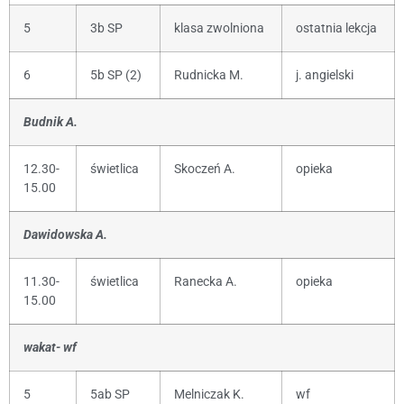
5
3b SP
klasa zwolniona
ostatnia lekcja
6
5b SP (2)
Rudnicka M.
j. angielski
Budnik A.
12.30-
świetlica
Skoczeń A.
opieka
15.00
Dawidowska A.
11.30-
świetlica
Ranecka A.
opieka
15.00
wakat- wf
5
5ab SP
Melniczak K.
wf