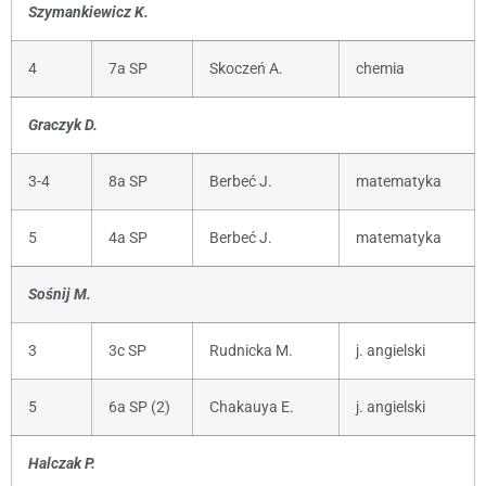
Szymankiewicz K.
4
7a SP
Skoczeń A.
chemia
Graczyk D.
3-4
8a SP
Berbeć J.
matematyka
5
4a SP
Berbeć J.
matematyka
Sośnij M.
3
3c SP
Rudnicka M.
j. angielski
5
6a SP (2)
Chakauya E.
j. angielski
Halczak P.