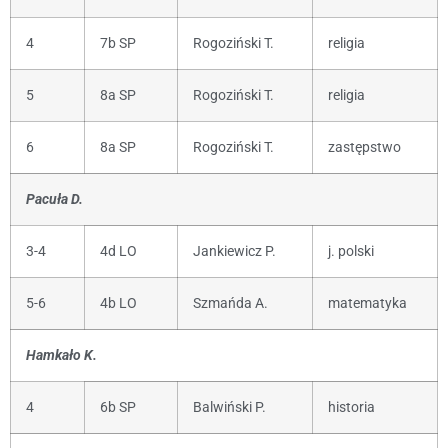
4
7b SP
Rogoziński T.
religia
5
8a SP
Rogoziński T.
religia
6
8a SP
Rogoziński T.
zastępstwo
Pacuła D.
3-4
4d LO
Jankiewicz P.
j. polski
5-6
4b LO
Szmańda A.
matematyka
Hamkało K.
4
6b SP
Balwiński P.
historia