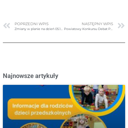
POPRZEDNI WPIS
NASTĘPNY WPIS
Zmiany w planie na dzień 05.12.2023r. (wtorek)
Powiatowy Konkursu Debat Polsko-Angielskich dla Szkół Podstawowych pt. “Akcja Konwersacja” w roku szkolnym 2023/2024
Najnowsze artykuły