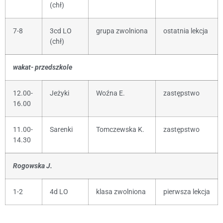
(chł)
7-8
3cd LO
grupa zwolniona
ostatnia lekcja
(chł)
wakat- przedszkole
12.00-
Jeżyki
Woźna E.
zastępstwo
16.00
11.00-
Sarenki
Tomczewska K.
zastępstwo
14.30
Rogowska J.
1-2
4d LO
klasa zwolniona
pierwsza lekcja