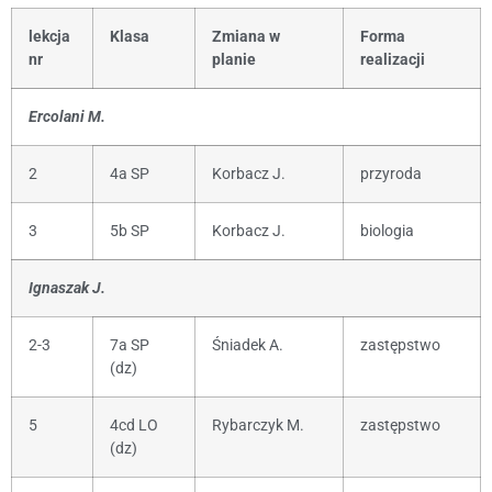
lekcja
Klasa
Zmiana w
Forma
nr
planie
realizacji
Ercolani M.
2
4a SP
Korbacz J.
przyroda
3
5b SP
Korbacz J.
biologia
Ignaszak J.
2-3
7a SP
Śniadek A.
zastępstwo
(dz)
5
4cd LO
Rybarczyk M.
zastępstwo
(dz)