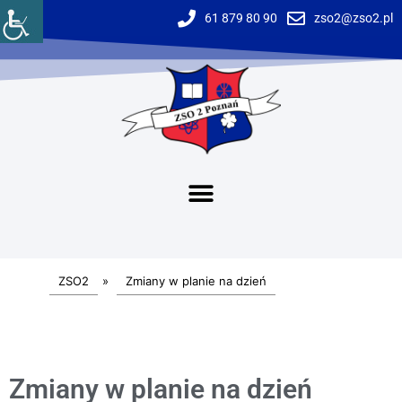
61 879 80 90
zso2@zso2.pl
ZSO2
»
Zmiany w planie na dzień
Zmiany w planie na dzień