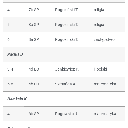
4
7b SP
Rogoziński T.
religia
5
8a SP
Rogoziński T.
religia
6
8a SP
Rogoziński T.
zastępstwo
Pacuła D.
3-4
4d LO
Jankiewicz P.
j. polski
5-6
4b LO
Szmańda A.
matematyka
Hamkało K.
4
6b SP
Rogowska J.
matematyka