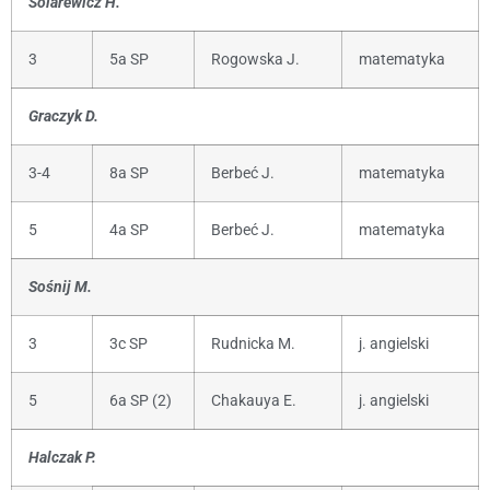
Solarewicz H.
3
5a SP
Rogowska J.
matematyka
Graczyk D.
3-4
8a SP
Berbeć J.
matematyka
5
4a SP
Berbeć J.
matematyka
Sośnij M.
3
3c SP
Rudnicka M.
j. angielski
5
6a SP (2)
Chakauya E.
j. angielski
Halczak P.