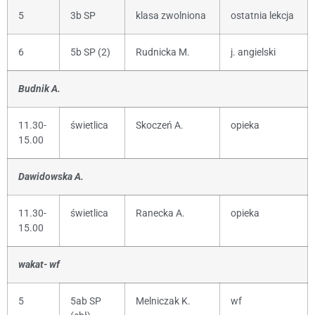
5
3b SP
klasa zwolniona
ostatnia lekcja
6
5b SP (2)
Rudnicka M.
j. angielski
Budnik A.
11.30-
świetlica
Skoczeń A.
opieka
15.00
Dawidowska A.
11.30-
świetlica
Ranecka A.
opieka
15.00
wakat- wf
5
5ab SP
Melniczak K.
wf