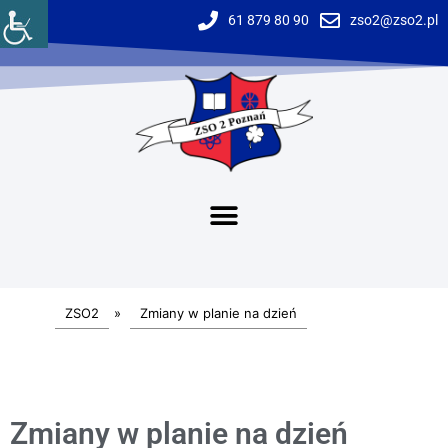
61 879 80 90
zso2@zso2.pl
ZSO2
»
Zmiany w planie na dzień
Zmiany w planie na dzień