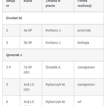
lekcja
Klasa
Zmiana w
Forma
nr
planie
realizacji
Ercolani M.
2
4a SP
Korbacz J.
przyroda
3
5b SP
Korbacz J.
biologia
Ignaszak J.
2-3
7a SP
Śniadek A.
zastępstwo
(dz)
5
4cd LO
Rybarczyk M.
zastępstwo
(dz)
6
4cd LO
Rybarczyk M.
wf