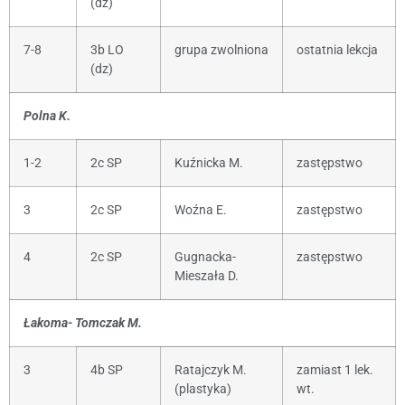
(dz)
7-8
3b LO
grupa zwolniona
ostatnia lekcja
(dz)
Polna K.
1-2
2c SP
Kuźnicka M.
zastępstwo
3
2c SP
Woźna E.
zastępstwo
4
2c SP
Gugnacka-
zastępstwo
Mieszała D.
Łakoma- Tomczak M.
3
4b SP
Ratajczyk M.
zamiast 1 lek.
(plastyka)
wt.