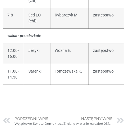
(chł)
7-8
3cd LO
Rybarczyk M.
zastępstwo
(chł)
wakat- przedszkole
12.00-
Jeżyki
Woźna E.
zastępstwo
16.00
11.00-
Sarenki
Tomczewska K.
zastępstwo
14.30
POPRZEDNI WPIS
NASTĘPNY WPIS
Wyjątkowe Święto Demokracji: Wybory do Samorządu Uczniowskiego
Zmiany w planie na dzień 05.12.2023r. (wtorek)- poprawione