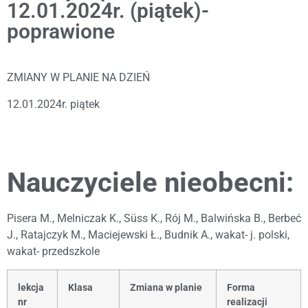
12.01.2024r. (piątek)-
poprawione
ZMIANY W PLANIE NA DZIEŃ
12.01.2024r. piątek
Nauczyciele nieobecni:
Pisera M., Melniczak K., Süss K., Rój M., Balwińska B., Berbeć
J., Ratajczyk M., Maciejewski Ł., Budnik A., wakat- j. polski,
wakat- przedszkole
lekcja
Klasa
Zmiana w planie
Forma
nr
realizacji