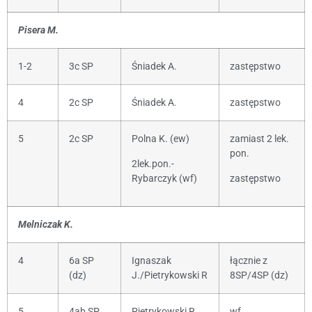
Pisera M.
1-2
3c SP
Śniadek A.
zastępstwo
4
2c SP
Śniadek A.
zastępstwo
5
2c SP
Polna K. (ew)
zamiast 2 lek.
pon.
2lek.pon.-
Rybarczyk (wf)
zastępstwo
Melniczak K.
4
6a SP
Ignaszak
łącznie z
(dz)
J./Pietrykowski R
8SP/4SP (dz)
5
4ab SP
Pietrykowski R.
wf