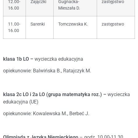
12.00-
Zajączki
Gugnacka-
zastępstwo
16.00
Mieszała D.
11.00-
Sarenki
Tomczewska K.
zastępstwo
16.00
klasa 1b LO –
wycieczka edukacyjna
opiekunowie: Balwińska B., Ratajczyk M.
klasa 2c LO i 2a LO (grupa matematyka roz.) –
wycieczka
edukacyjna (UE)
opiekunowie: Kowalewska M., Berbeć J.
Olimpiada z Języka Niemieckiego
– godz. 10.00-11.30