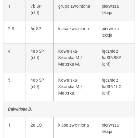
1
7b SP
grupa zwolniona
pierwsza
(chł)
lekcja
2-3
6c SP
klasa zwolniona
pierwsza
lekcja
4
4ab SP
Kowalska-
łącznie z
(chł)
Sikorska M./
6aSP/8SP
Materka M.
(chł)
5
4ab SP
Kowalska-
łącznie z
(chł)
Sikorska M./
6aSP/1LO
Materka.
(chł)
Balwińska B.
1
2a LO
klasa zwolniona
pierwsza
lekcja