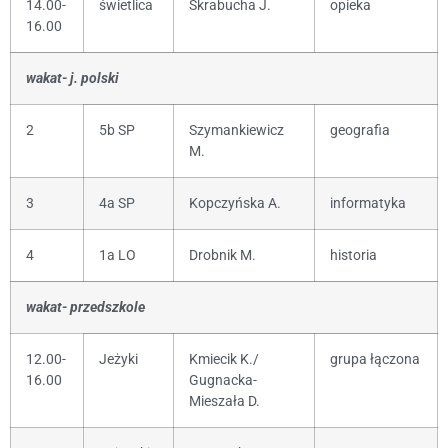
14.00-
świetlica
Skrabucha J.
opieka
16.00
wakat- j. polski
2
5b SP
Szymankiewicz
geografia
M.
3
4a SP
Kopczyńska A.
informatyka
4
1a LO
Drobnik M.
historia
wakat- przedszkole
12.00-
Jeżyki
Kmiecik K./
grupa łączona
16.00
Gugnacka-
Mieszała D.