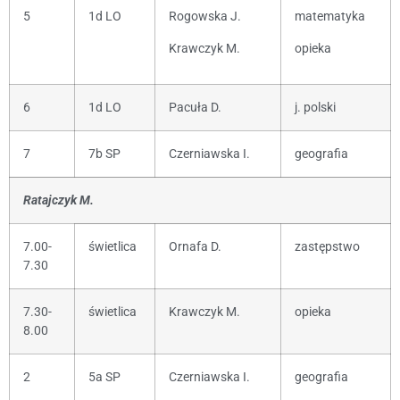
5
1d LO
Rogowska J.
matematyka
Krawczyk M.
opieka
6
1d LO
Pacuła D.
j. polski
7
7b SP
Czerniawska I.
geografia
Ratajczyk M.
7.00-
świetlica
Ornafa D.
zastępstwo
7.30
7.30-
świetlica
Krawczyk M.
opieka
8.00
2
5a SP
Czerniawska I.
geografia