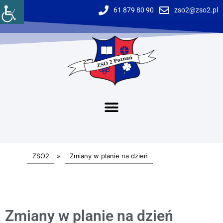
61 879 80 90
zso2@zso2.pl
ZSO2
»
Zmiany w planie na dzień
Zmiany w planie na dzień