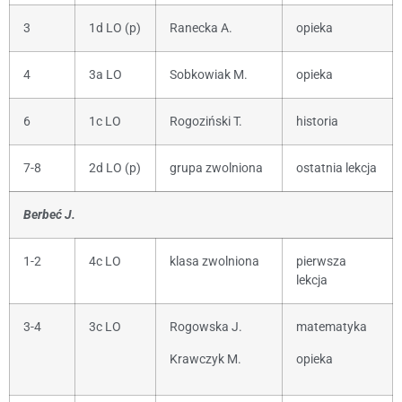
3
1d LO (p)
Ranecka A.
opieka
4
3a LO
Sobkowiak M.
opieka
6
1c LO
Rogoziński T.
historia
7-8
2d LO (p)
grupa zwolniona
ostatnia lekcja
Berbeć J.
1-2
4c LO
klasa zwolniona
pierwsza
lekcja
3-4
3c LO
Rogowska J.
matematyka
Krawczyk M.
opieka