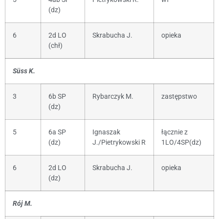
(dz)
6
2d LO
Skrabucha J.
opieka
(chł)
Süss K.
3
6b SP
Rybarczyk M.
zastępstwo
(dz)
5
6a SP
Ignaszak
łącznie z
(dz)
J./Pietrykowski R
1LO/4SP(dz)
6
2d LO
Skrabucha J.
opieka
(dz)
Rój M.