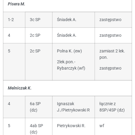
Pisera M.
1-2
3c SP
Śniadek A.
zastępstwo
4
2c SP
Śniadek A.
zastępstwo
5
2c SP
Polna K. (ew)
zamiast 2 lek.
pon.
2lek.pon.-
Rybarczyk (wf)
zastępstwo
Melniczak K.
4
6a SP
Ignaszak
łącznie z
(dz)
J./Pietrykowski R
8SP/4SP (dz)
5
4ab SP
Pietrykowski R.
wf
(dz)