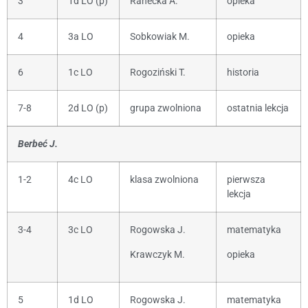
3
1d LO (p)
Ranecka A.
opieka
4
3a LO
Sobkowiak M.
opieka
6
1c LO
Rogoziński T.
historia
7-8
2d LO (p)
grupa zwolniona
ostatnia lekcja
Berbeć J.
1-2
4c LO
klasa zwolniona
pierwsza
lekcja
3-4
3c LO
Rogowska J.
matematyka
Krawczyk M.
opieka
5
1d LO
Rogowska J.
matematyka