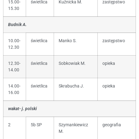
15.00-
świetlica
Kuźnicka M.
zastępstwo
15.30
Budnik A.
10.00-
świetlica
Manko S.
zastępstwo
12.30
12.30-
świetlica
Sobkowiak M.
opieka
14.00
14.00-
świetlica
Skrabucha J.
opieka
16.00
wakat- j. polski
2
5b SP
Szymankiewicz
geografia
M.