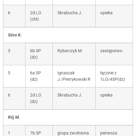
6
2d LO
Skrabucha J.
opieka
(chł)
Süss K.
3
6b SP
Rybarczyk M.
zastępstwo
(dz)
5
6a SP
Ignaszak
łącznie z
(dz)
J./Pietrykowski R
1LO/4SP(dz)
6
2d LO
Skrabucha J.
opieka
(dz)
Rój M.
1
7b SP
grupa zwolniona
pierwsza