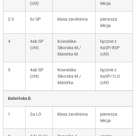
(chł)
lekcja
2-3
6c SP
klasa zwolniona
pierwsza
lekcja
4
4ab SP
Kowalska-
łącznie z
(chł)
Sikorska M./
6aSP/8SP
Materka M.
(chł)
5
4ab SP
Kowalska-
łącznie z
(chł)
Sikorska M./
6aSP/1LO
Materka.
(chł)
Balwińska B.
1
2a LO
klasa zwolniona
pierwsza
lekcja