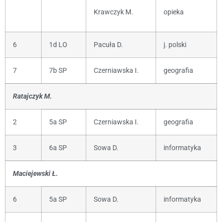
Krawczyk M.
opieka
6
1d LO
Pacuła D.
j. polski
7
7b SP
Czerniawska I.
geografia
Ratajczyk M.
2
5a SP
Czerniawska I.
geografia
3
6a SP
Sowa D.
informatyka
Maciejewski Ł.
6
5a SP
Sowa D.
informatyka