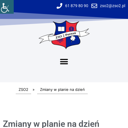
61 879 80 90
zso2@zso2.pl
ZSO2
»
Zmiany w planie na dzień
Zmiany w planie na dzień