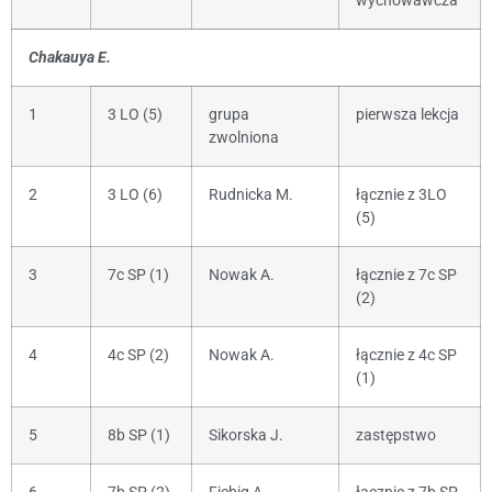
wychowawcza
Chakauya E.
1
3 LO (5)
grupa
pierwsza lekcja
zwolniona
2
3 LO (6)
Rudnicka M.
łącznie z 3LO
(5)
3
7c SP (1)
Nowak A.
łącznie z 7c SP
(2)
4
4c SP (2)
Nowak A.
łącznie z 4c SP
(1)
5
8b SP (1)
Sikorska J.
zastępstwo