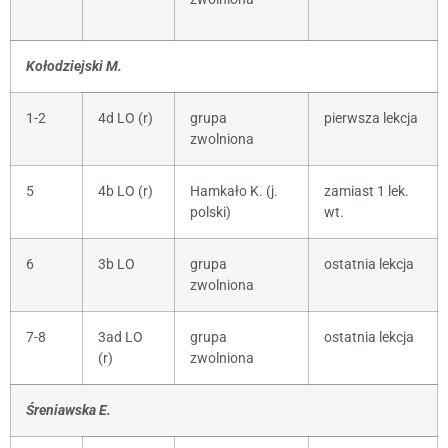
Kołodziejski M.
1-2
4d LO (r)
grupa
pierwsza lekcja
zwolniona
5
4b LO (r)
Hamkało K. (j.
zamiast 1 lek.
polski)
wt.
6
3b LO
grupa
ostatnia lekcja
zwolniona
7-8
3ad LO
grupa
ostatnia lekcja
(r)
zwolniona
Śreniawska E.