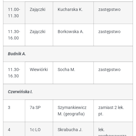
11.00-
Zajączki
Kucharska K.
zastępstwo
11.30
11.30-
Zajączki
Borkowska A.
zastępstwo
16.00
Budnik A.
11.30-
Wiewiórki
Socha M.
zastępstwo
16.30
Czerwińska I.
3
7a SP
Szymankiewicz
zamiast 2 lek.
M. (geografia)
pt.
4
1c LO
Skrabucha J.
lek.