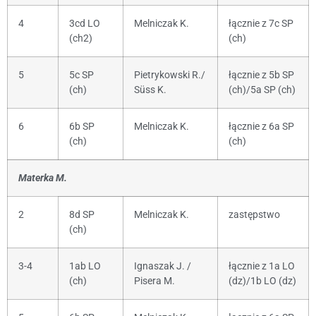
4
3cd LO
Melniczak K.
łącznie z 7c SP
(ch2)
(ch)
5
5c SP
Pietrykowski R./
łącznie z 5b SP
(ch)
Süss K.
(ch)/5a SP (ch)
6
6b SP
Melniczak K.
łącznie z 6a SP
(ch)
(ch)
Materka M.
2
8d SP
Melniczak K.
zastępstwo
(ch)
3-4
1ab LO
Ignaszak J. /
łącznie z 1a LO
(ch)
Pisera M.
(dz)/1b LO (dz)