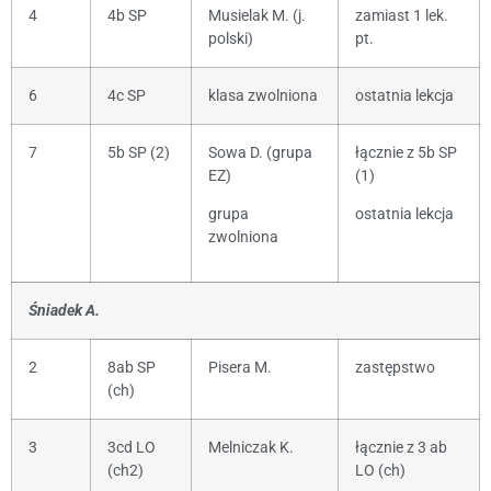
4
4b SP
Musielak M. (j.
zamiast 1 lek.
polski)
pt.
6
4c SP
klasa zwolniona
ostatnia lekcja
7
5b SP (2)
Sowa D. (grupa
łącznie z 5b SP
EZ)
(1)
grupa
ostatnia lekcja
zwolniona
Śniadek A.
2
8ab SP
Pisera M.
zastępstwo
(ch)
3
3cd LO
Melniczak K.
łącznie z 3 ab
(ch2)
LO (ch)