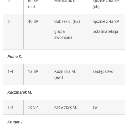
5
6b SP
Melniczak K.
łącznie z 6a SP
(ch)
(ch)
6
4b SP
Bubiłek E. (EZ)
łącznie z 4a SP
grupa
ostatnia lekcja
zwolniona
Polna K.
1-4
1a SP
Kuźnicka M.
zastępstwo
(ew.)
Kaczmarek M.
1-3
1c SP
Krawczyk M.
ew.
Kruger J.