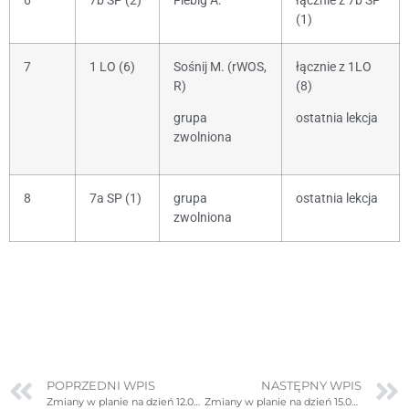
6
7b SP (2)
Fiebig A.
łącznie z 7b SP
(1)
7
1 LO (6)
Sośnij M. (rWOS,
łącznie z 1LO
R)
(8)
grupa
ostatnia lekcja
zwolniona
8
7a SP (1)
grupa
ostatnia lekcja
zwolniona
POPRZEDNI WPIS
NASTĘPNY WPIS
Zmiany w planie na dzień 12.09.2025r. (piątek) – poprawione
Zmiany w planie na dzień 15.09.2025r. (poniedziałek)