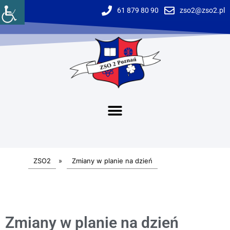
61 879 80 90
zso2@zso2.pl
ZSO2
»
Zmiany w planie na dzień
Zmiany w planie na dzień