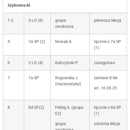
Szykowna M.
1-2
3 LO (8)
grupa
pierwsza lekcja
zwolniona
5
7a SP (2)
Nowak A.
łącznie z 7a SP
(1)
6
2 LO (4)
Kalczyński P.
zastępstwo
7
7a SP
Rogowska J.
zamiast 8 lek.
(matematyka)
wt. 16.09.25
8
8d SP(2)
Fiebig A. (grupa
łącznie z 8d SP
EZ)
(1)
grupa
ostatnia lekcja
zwolniona