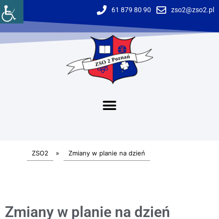
61 879 80 90
zso2@zso2.pl
ZSO2
»
Zmiany w planie na dzień
Zmiany w planie na dzień