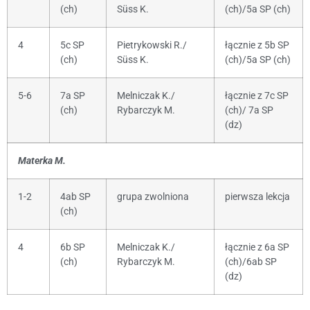
(ch)
Süss K.
(ch)/5a SP (ch)
4
5c SP
Pietrykowski R./
łącznie z 5b SP
(ch)
Süss K.
(ch)/5a SP (ch)
5-6
7a SP
Melniczak K./
łącznie z 7c SP
(ch)
Rybarczyk M.
(ch)/ 7a SP
(dz)
Materka M.
1-2
4ab SP
grupa zwolniona
pierwsza lekcja
(ch)
4
6b SP
Melniczak K./
łącznie z 6a SP
(ch)
Rybarczyk M.
(ch)/6ab SP
(dz)