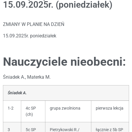
15.09.2025r. (poniedziałek)
ZMIANY W PLANIE NA DZIEŃ
15.09.2025r. poniedziałek
Nauczyciele nieobecni:
Śniadek A., Materka M.
Śniadek A.
1-2
4c SP
grupa zwolniona
pierwsza lekcja
(ch)
3
5c SP
Pietrykowski R./
łącznie z 5b SP