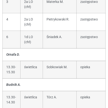
3
2a LO
Materka M.
zastępstwo
(chł)
4
2a LO
Pietrykowski R.
zastępstwo
(chł)
6
1d LO
Śniadek A.
zastępstwo
(chł)
Ornafa D.
13.30-
świetlica
Sobkowiak M.
opieka
15.30
Budnik A.
13.30-
świetlica
Tórz A.
opieka
14.30