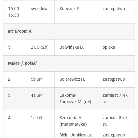
16.00-
świetlica
Sobczak P.
zastępstwo
16.30
Mc Broom A.
5
2 LO (2b)
Balwińska B.
opieka
wakat- j. polski
2
5b SP
Solarewicz H.
zastępstwo
3
4a SP
Łakoma-
zamiast 7 lek.
Tomczak M. (rel)
śr.
4
1a LO
Szmańda A.
zamiast 3 lek.
(matematyka)
śr.
3lek.- Jankiewicz
zastępstwo