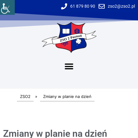
61 879 80 90
zso2@zso2.pl
ZSO2
»
Zmiany w planie na dzień
Zmiany w planie na dzień