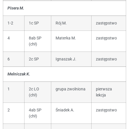
Pisera M.
1-2
1c SP
Rój M.
zastępstwo
4
8ab SP
Materka M.
zastępstwo
(chł)
6
2c SP
Ignaszak J.
zastępstwo
Melniczak K.
1
2c LO
grupa zwolniona
pierwsza
(chł)
lekcja
2
4ab SP
Śniadek A.
zastępstwo
(chł)