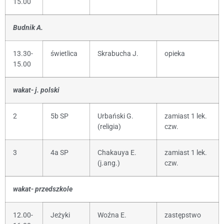
15.00
Budnik A.
13.30-
świetlica
Skrabucha J.
opieka
15.00
wakat- j. polski
2
5b SP
Urbański G.
zamiast 1 lek.
(religia)
czw.
3
4a SP
Chakauya E.
zamiast 1 lek.
(j.ang.)
czw.
wakat- przedszkole
12.00-
Jeżyki
Woźna E.
zastępstwo