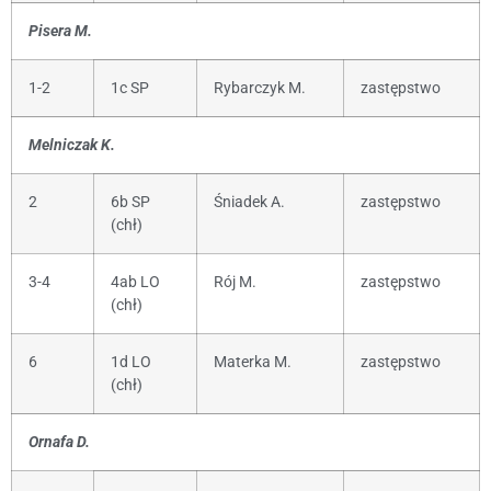
Pisera M.
1-2
1c SP
Rybarczyk M.
zastępstwo
Melniczak K.
2
6b SP
Śniadek A.
zastępstwo
(chł)
3-4
4ab LO
Rój M.
zastępstwo
(chł)
6
1d LO
Materka M.
zastępstwo
(chł)
Ornafa D.