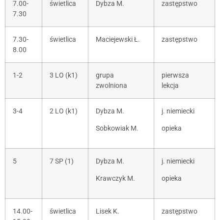
7.00-
świetlica
Dybza M.
zastępstwo
7.30
7.30-
świetlica
Maciejewski Ł.
zastępstwo
8.00
1-2
3 LO (k1)
grupa
pierwsza
zwolniona
lekcja
3-4
2 LO (k1)
Dybza M.
j. niemiecki
Sobkowiak M.
opieka
5
7 SP (1)
Dybza M.
j. niemiecki
Krawczyk M.
opieka
14.00-
świetlica
Lisek K.
zastępstwo