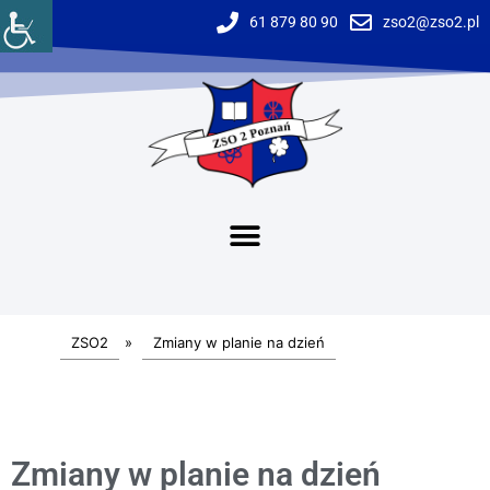
61 879 80 90
zso2@zso2.pl
ZSO2
»
Zmiany w planie na dzień
Zmiany w planie na dzień