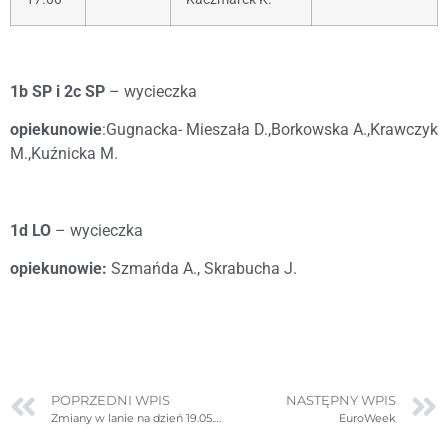
1b SP i 2c SP
– wycieczka
opiekunowie
:Gugnacka- Mieszała D.,Borkowska A.,Krawczyk
M.,Kuźnicka M.
1d LO
– wycieczka
opiekunowie:
Szmańda A., Skrabucha J.
POPRZEDNI WPIS
NASTĘPNY WPIS
Zmiany w lanie na dzień 19.05.2023r. (piątek)
EuroWeek