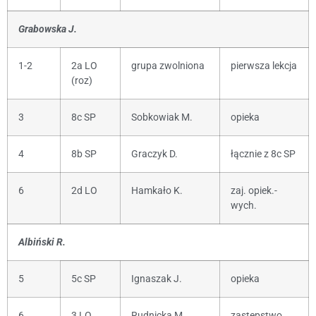
Grabowska J.
1-2
2a LO
grupa zwolniona
pierwsza lekcja
(roz)
3
8c SP
Sobkowiak M.
opieka
4
8b SP
Graczyk D.
łącznie z 8c SP
6
2d LO
Hamkało K.
zaj. opiek.-
wych.
Albiński R.
5
5c SP
Ignaszak J.
opieka
6
3 LO
Rudnicka M.
zastępstwo