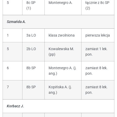
5
8c SP
Montenegro A.
łącznie z 8c SP
(1)
(2)
Szmańda A.
1
3a LO
klasa zwolniona
pierwsza lekcja
5
2b LO
Kowalewska M.
zamiast 1 lek.
(pp)
pon.
6
8b SP
Montenegro A. (j.
zamiast 8 lek.
ang.)
pon.
7
8b SP
Kopińska A. (j.
zamiast 8 lek.
ang.)
pon.
Korbacz J.