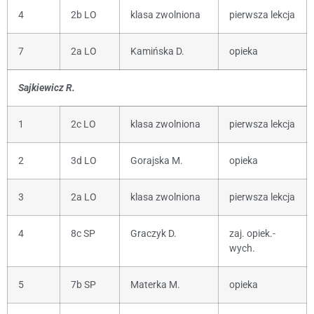
4
2b LO
klasa zwolniona
pierwsza lekcja
7
2a LO
Kamińska D.
opieka
Sajkiewicz R.
1
2c LO
klasa zwolniona
pierwsza lekcja
2
3d LO
Gorajska M.
opieka
3
2a LO
klasa zwolniona
pierwsza lekcja
4
8c SP
Graczyk D.
zaj. opiek.-
wych.
5
7b SP
Materka M.
opieka