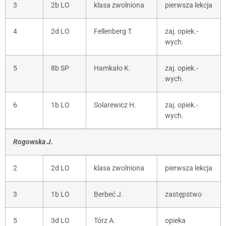
3
2b LO
klasa zwolniona
pierwsza lekcja
4
2d LO
Fellenberg T.
zaj. opiek.-
wych.
5
8b SP
Hamkało K.
zaj. opiek.-
wych.
6
1b LO
Solarewicz H.
zaj. opiek.-
wych.
Rogowska J.
2
2d LO
klasa zwolniona
pierwsza lekcja
3
1b LO
Berbeć J.
zastępstwo
5
3d LO
Tórz A.
opieka