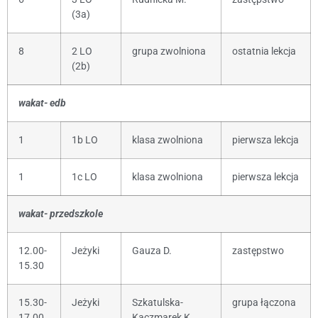
(3a)
8
2 LO
grupa zwolniona
ostatnia lekcja
(2b)
wakat- edb
1
1b LO
klasa zwolniona
pierwsza lekcja
1
1c LO
klasa zwolniona
pierwsza lekcja
wakat- przedszkole
12.00-
Jeżyki
Gauza D.
zastępstwo
15.30
15.30-
Jeżyki
Szkatulska-
grupa łączona
17.00
Kaczmarek K.