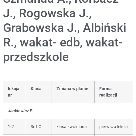
J., Rogowska J.,
Grabowska J., Albiński
R., wakat- edb, wakat-
przedszkole
lekcja
Klasa
Zmiana w planie
Forma
nr
realizacji
Jankiewicz P.
1-2
3c LO
klasa zwolniona
pierwsza lekcja