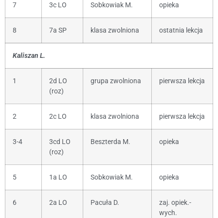
7
3c LO
Sobkowiak M.
opieka
8
7a SP
klasa zwolniona
ostatnia lekcja
Kaliszan L.
1
2d LO
grupa zwolniona
pierwsza lekcja
(roz)
2
2c LO
klasa zwolniona
pierwsza lekcja
3-4
3cd LO
Beszterda M.
opieka
(roz)
5
1a LO
Sobkowiak M.
opieka
6
2a LO
Pacuła D.
zaj. opiek.-
wych.