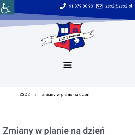
61 879 80 90
zso2@zso2.pl
ZSO2
»
Zmiany w planie na dzień
Zmiany w planie na dzień