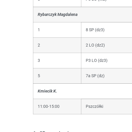
Rybarczyk Magdalena
1
8 SP (dz3)
2
2 LO (dz2)
3
P3 LO (dz3)
5
7a SP (dz)
Kmiecik K.
11:00-15:00
Pszczółki