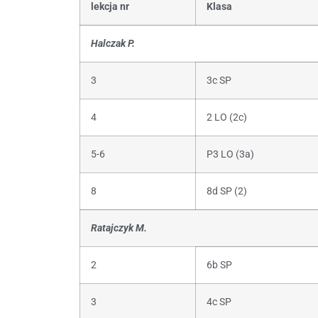
lekcja nr
Klasa
Halczak P.
3
3c SP
4
2 LO (2c)
5-6
P3 LO (3a)
8
8d SP (2)
Ratajczyk M.
2
6b SP
3
4c SP