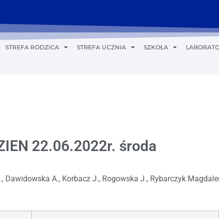
STREFA RODZICA
STREFA UCZNIA
SZKOŁA
LABORATO
EN 22.06.2022r. środa
M., Dawidowska A., Korbacz J., Rogowska J., Rybarczyk Magdale