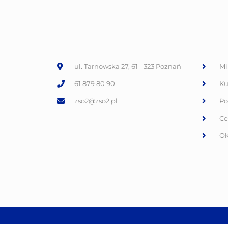
ul. Tarnowska 27, 61 - 323 Poznań
Mi
61 879 80 90
Ku
zso2@zso2.pl
Po
Ce
Ok