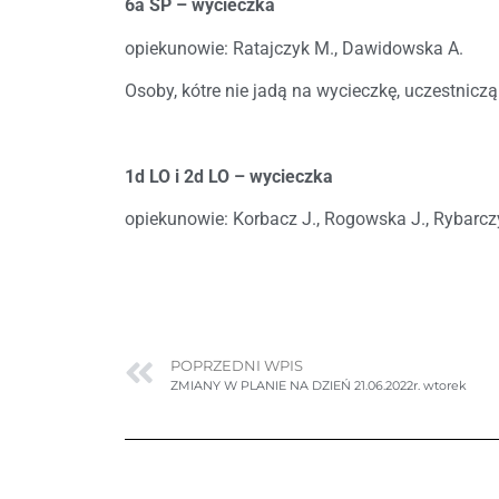
6a SP – wycieczka
opiekunowie: Ratajczyk M., Dawidowska A.
Osoby, kótre nie jadą na wycieczkę, uczestniczą
1d LO i 2d LO – wycieczka
opiekunowie: Korbacz J., Rogowska J., Rybarc
POPRZEDNI WPIS
ZMIANY W PLANIE NA DZIEŃ 21.06.2022r. wtorek