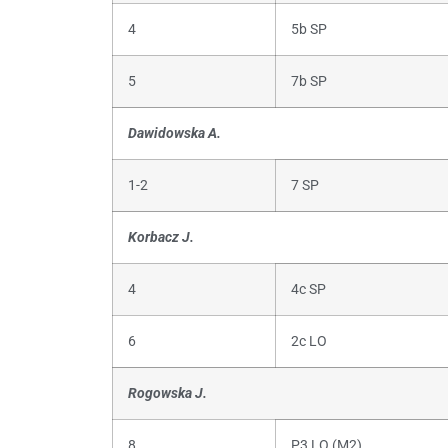
4
5b SP
5
7b SP
Dawidowska A.
1-2
7 SP
Korbacz J.
4
4c SP
6
2c LO
Rogowska J.
8
P3 LO (M2)