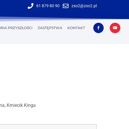
61 879 80 90
zso2@zso2.pl
RIA PRZYSZŁOŚCI
ZASTĘPSTWA
KONTAKT
na, Kmiecik Kinga