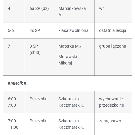
4
6a SP (dz)
Marcinkowska
wf
A.
5-6
4c SP
klasa zwolniona
ostatnia lekcja
7
8 SP
Materka M./
grupa łączona
(chł3)
Morawski
Mikołaj
Kmiecik K.
6:00-
Pszczółki
Szkatulska-
wychowanie
7:00
Kaczmarek K.
przedszkolne
7:00-
Pszczółki
Szkatulska-
zastępstwo
11:00
Kaczmarek K.