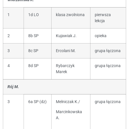
1
1d LO
klasa zwolniona
pierwsza
lekcja
2
8b SP
Kujawiak J.
opieka
3
8c SP
Ercolani M.
grupa łączona
4
8d SP
Rybarczyk
grupa łączona
Marek
Rój M.
3
6a SP (dz)
Melniczak K./
grupa łączona
Marcinkowska
A.