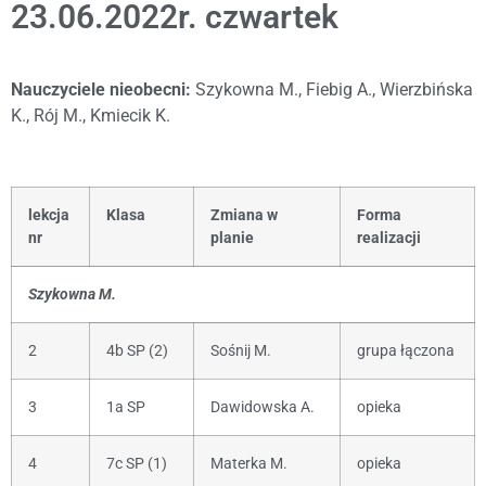
23.06.2022r. czwartek
Nauczyciele nieobecni:
Szykowna M., Fiebig A., Wierzbińska
K., Rój M., Kmiecik K.
lekcja
Klasa
Zmiana w
Forma
nr
planie
realizacji
Szykowna M.
2
4b SP (2)
Sośnij M.
grupa łączona
3
1a SP
Dawidowska A.
opieka
4
7c SP (1)
Materka M.
opieka