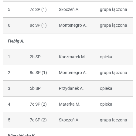
5
7c SP (1)
Skoczeń A.
grupa łączona
6
8c SP (1)
Montenegro A.
grupa łączona
Fiebig A.
1
2b SP
Kaczmarek M.
opieka
2
8d SP (1)
Montenegro A.
grupa łączona
3
5b SP
Przydanek A.
opieka
4
7c SP (2)
Materka M.
opieka
5
7c SP (2)
Skoczeń A.
grupa łączona
Wierzbińska K.