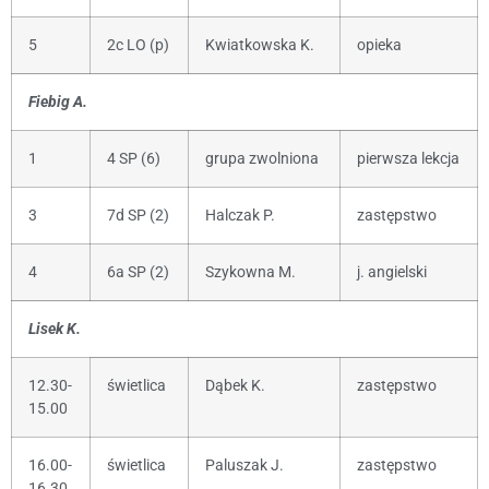
5
2c LO (p)
Kwiatkowska K.
opieka
Fiebig A.
1
4 SP (6)
grupa zwolniona
pierwsza lekcja
3
7d SP (2)
Halczak P.
zastępstwo
4
6a SP (2)
Szykowna M.
j. angielski
Lisek K.
12.30-
świetlica
Dąbek K.
zastępstwo
15.00
16.00-
świetlica
Paluszak J.
zastępstwo
16.30