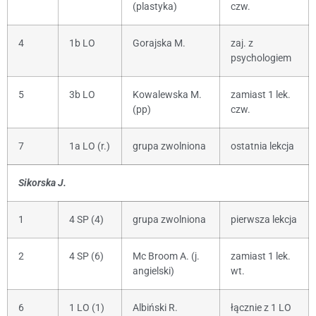
(plastyka)
czw.
4
1b LO
Gorajska M.
zaj. z
psychologiem
5
3b LO
Kowalewska M.
zamiast 1 lek.
(pp)
czw.
7
1a LO (r.)
grupa zwolniona
ostatnia lekcja
Sikorska J.
1
4 SP (4)
grupa zwolniona
pierwsza lekcja
2
4 SP (6)
Mc Broom A. (j.
zamiast 1 lek.
angielski)
wt.
6
1 LO (1)
Albiński R.
łącznie z 1 LO