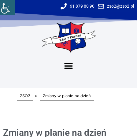
61 879 80 90
zso2@zso2.pl
ZSO2
»
Zmiany w planie na dzień
Zmiany w planie na dzień