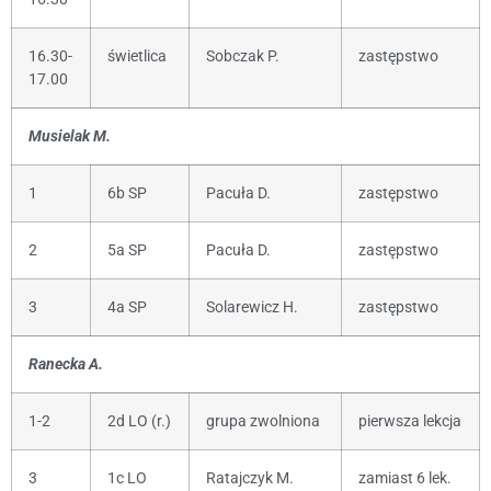
16.30-
świetlica
Sobczak P.
zastępstwo
17.00
Musielak M.
1
6b SP
Pacuła D.
zastępstwo
2
5a SP
Pacuła D.
zastępstwo
3
4a SP
Solarewicz H.
zastępstwo
Ranecka A.
1-2
2d LO (r.)
grupa zwolniona
pierwsza lekcja
3
1c LO
Ratajczyk M.
zamiast 6 lek.