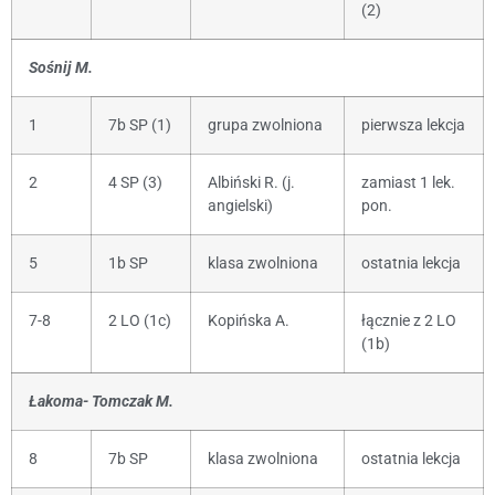
(2)
Sośnij M.
1
7b SP (1)
grupa zwolniona
pierwsza lekcja
2
4 SP (3)
Albiński R. (j.
zamiast 1 lek.
angielski)
pon.
5
1b SP
klasa zwolniona
ostatnia lekcja
7-8
2 LO (1c)
Kopińska A.
łącznie z 2 LO
(1b)
Łakoma- Tomczak M.
8
7b SP
klasa zwolniona
ostatnia lekcja