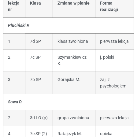
lekcja
Klasa
Zmiana w planie
Forma
nr
realizacji
Pluciński P.
1
7d SP
klasa zwolniona
pierwsza lekcja
2
7c SP
Szymankiewicz
j. polski
K.
3
7b SP
Gorajska M.
zaj. z
psychologiem
Sowa D.
2
3d LO (p)
grupa zwolniona
pierwsza lekcja
4
7c SP (2)
Ratajczyk M.
opieka