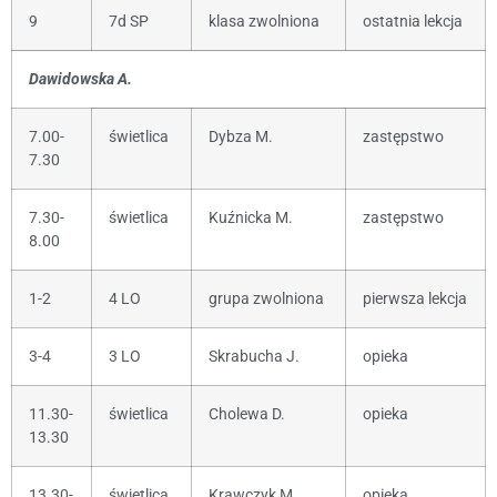
9
7d SP
klasa zwolniona
ostatnia lekcja
Dawidowska A.
7.00-
świetlica
Dybza M.
zastępstwo
7.30
7.30-
świetlica
Kuźnicka M.
zastępstwo
8.00
1-2
4 LO
grupa zwolniona
pierwsza lekcja
3-4
3 LO
Skrabucha J.
opieka
11.30-
świetlica
Cholewa D.
opieka
13.30
13.30-
świetlica
Krawczyk M.
opieka