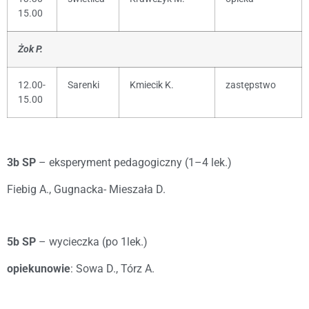
15.00
Żok P.
12.00-
Sarenki
Kmiecik K.
zastępstwo
15.00
3b SP
– eksperyment pedagogiczny (1–4 lek.)
Fiebig A., Gugnacka- Mieszała D.
5b SP
– wycieczka (po 1lek.)
opiekunowie
: Sowa D., Tórz A.