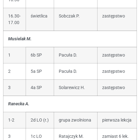
16.30-
świetlica
Sobczak P.
zastępstwo
17.00
Musielak M.
1
6b SP
Pacuła D.
zastępstwo
2
5a SP
Pacuła D.
zastępstwo
3
4a SP
Solarewicz H.
zastępstwo
Ranecka A.
1-2
2d LO (r.)
grupa zwolniona
pierwsza lekcja
3
1c LO
Ratajczyk M.
zamiast 6 lek.