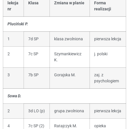
lekcja
Klasa
Zmiana w planie
Forma
nr
realizacji
Pluciński P.
1
7d SP
klasa zwolniona
pierwsza lekcja
2
7c SP
Szymankiewicz
j. polski
K.
3
7b SP
Gorajska M.
zaj. z
psychologiem
Sowa D.
2
3d LO (p)
grupa zwolniona
pierwsza lekcja
4
7c SP (2)
Ratajczyk M.
opieka