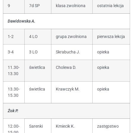
9
7d SP
klasa zwolniona
ostatnia lekcja
Dawidowska A.
1-2
4 LO
grupa zwolniona
pierwsza lekcja
3-4
3 LO
Skrabucha J.
opieka
11.30-
świetlica
Cholewa D.
opieka
13.30
13.30-
świetlica
Krawczyk M.
opieka
15.30
Żok P.
12.00-
Sarenki
Kmiecik K.
zastępstwo
15.00