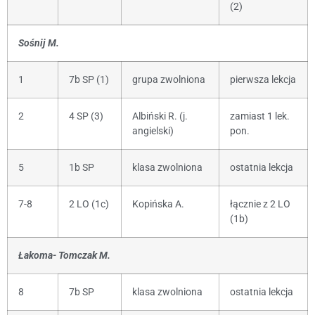
(2)
Sośnij M.
1
7b SP (1)
grupa zwolniona
pierwsza lekcja
2
4 SP (3)
Albiński R. (j.
zamiast 1 lek.
angielski)
pon.
5
1b SP
klasa zwolniona
ostatnia lekcja
7-8
2 LO (1c)
Kopińska A.
łącznie z 2 LO
(1b)
Łakoma- Tomczak M.
8
7b SP
klasa zwolniona
ostatnia lekcja