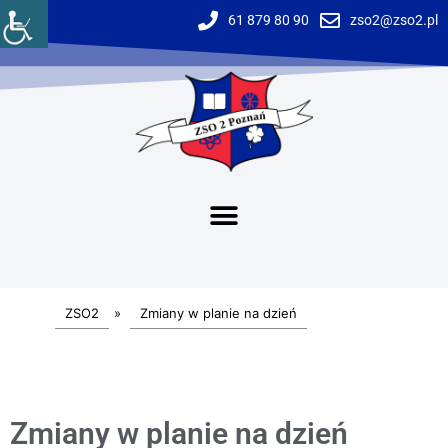
61 879 80 90
zso2@zso2.pl
ZSO2
»
Zmiany w planie na dzień
Zmiany w planie na dzień