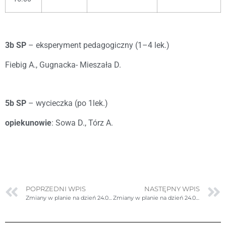
3b SP
– eksperyment pedagogiczny (1–4 lek.)
Fiebig A., Gugnacka- Mieszała D.
5b SP
– wycieczka (po 1lek.)
opiekunowie
: Sowa D., Tórz A.
POPRZEDNI WPIS
NASTĘPNY WPIS
Zmiany w planie na dzień 24.02.2025r. (poniedziałek)- poprawione
Zmiany w planie na dzień 24.02.2025r. (poniedziałek)- jeszcze raz poprawione