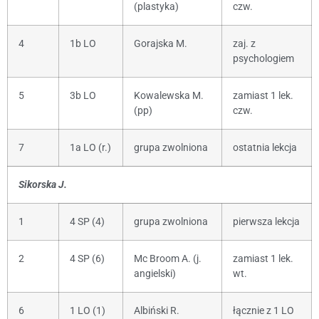
(plastyka)
czw.
4
1b LO
Gorajska M.
zaj. z
psychologiem
5
3b LO
Kowalewska M.
zamiast 1 lek.
(pp)
czw.
7
1a LO (r.)
grupa zwolniona
ostatnia lekcja
Sikorska J.
1
4 SP (4)
grupa zwolniona
pierwsza lekcja
2
4 SP (6)
Mc Broom A. (j.
zamiast 1 lek.
angielski)
wt.
6
1 LO (1)
Albiński R.
łącznie z 1 LO