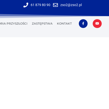
61 879 80 90
zso2@zso2.pl
RIA PRZYSZŁOŚCI
ZASTĘPSTWA
KONTAKT