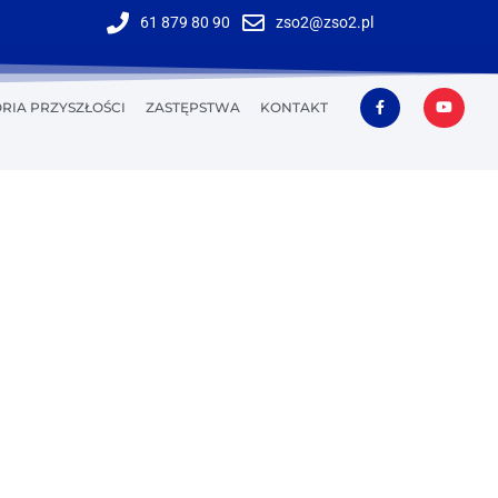
61 879 80 90
zso2@zso2.pl
RIA PRZYSZŁOŚCI
ZASTĘPSTWA
KONTAKT