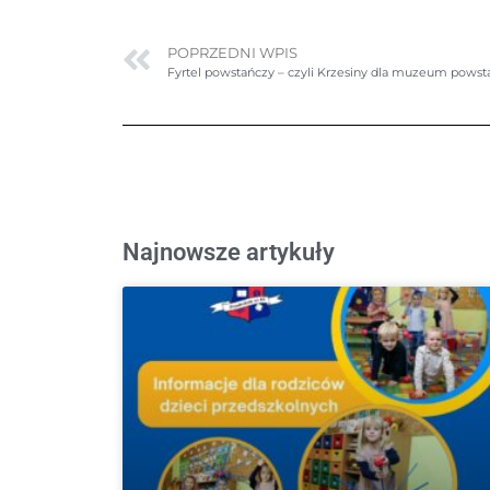
POPRZEDNI WPIS
Fyrtel powstańczy – czyli Krzesiny dla muzeum powsta
Najnowsze artykuły