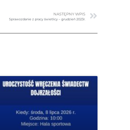
NASTĘPNY WPIS
Sprawozdanie z pracy świetlicy – grudzień 2023r.