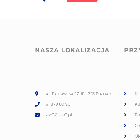
NASZA LOKALIZACJA
PRZ
ul. Tarnowska 27, 61 - 323 Poznań
Mi
61 879 80 90
Ku
zso2@zso2.pl
Po
Ce
Ok