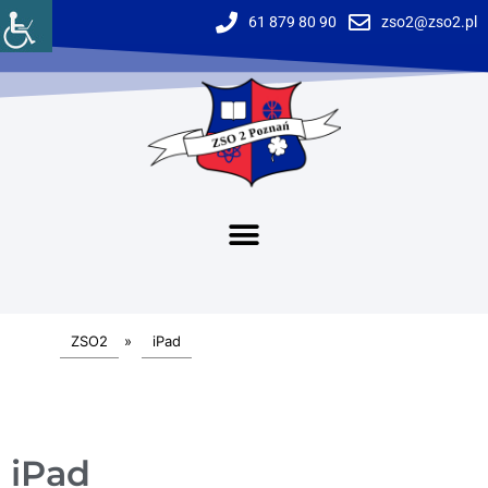
61 879 80 90
zso2@zso2.pl
ZSO2
»
iPad
iPad